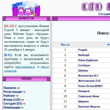
Сегодн
НОВОСТИ
[31.12]
С наступающим Новым
Годом! 1 января - выходной
Поиск
день. Рейтинг будет сброшен.
Очки в этот день не будут
засчитываться, также не будут
Место
Ф
выставляться вопросы в завтра
31 декабря и 1 января.
1
Fragile
2
[8.11]
Если вы испытываете
NeAngel
проблемы с авторизацией, то
3
Klava Eagleson
попробуйте использовать
4
Costique
адреса
и
https://stoshka.ru
https://
5
.
Шемеш
стошка.рф
6
Волокитин В.Г.
МЕНЮ
7
Желтовских Л.Л.
8
Конь-Огонь2026®
Правила
9
Назаров
Регистрация
Рейтинг
10
Савельев Иван
Вчера (135)
11
Марина
Сегодня (53)
12
Капитан Морган
Номинации