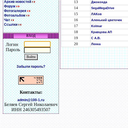
Архив новостей
13
Джоконда
Форум
14
SegaMegaDrive
Фотогалерея
15
ЛАКов
Фотоальбом
16
Чат
Аленький цветочек
Ссылки
17
Kolmar
18
Кравцова АП
ВХОД
19
С А.В.
20
Логин
Ленка
Пароль
Забыли пароль?
Контакты:
admin@100-1.ru
Беляев Сергей Николаевич
ИНН 246305493507