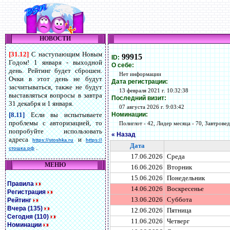
НОВОСТИ
[31.12]
С наступающим Новым
99915
ID:
Годом! 1 января - выходной
О себе:
день. Рейтинг будет сброшен.
Нет информации
Очки в этот день не будут
Дата регистрации:
засчитываться, также не будут
13 февраля 2021 г. 10:32:38
выставляться вопросы в завтра
Последний визит:
31 декабря и 1 января.
07 августа 2026 г. 9:03:42
Номинации:
[8.11]
Если вы испытываете
проблемы с авторизацией, то
Полиглот - 42, Лидер месяца - 70, Завтровед 
попробуйте использовать
« Назад
адреса
и
https://stoshka.ru
https://
Дата
.
стошка.рф
17.06.2026
Среда
МЕНЮ
16.06.2026
Вторник
15.06.2026
Понедельник
Правила
14.06.2026
Воскресенье
Регистрация
13.06.2026
Суббота
Рейтинг
Вчера (135)
12.06.2026
Пятница
Сегодня (110)
11.06.2026
Четверг
Номинации