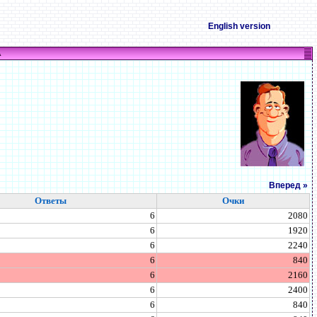
English version
А
Вперед »
Ответы
Очки
6
2080
6
1920
6
2240
6
840
6
2160
6
2400
6
840