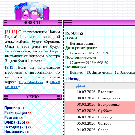
НОВОСТИ
[31.12]
С наступающим Новым
97852
ID:
Годом! 1 января - выходной
О себе:
день. Рейтинг будет сброшен.
Нет информации
Очки в этот день не будут
Дата регистрации:
засчитываться, также не будут
02 января 2018 г. 22:02:26
выставляться вопросы в завтра
Последний визит:
31 декабря и 1 января.
07 августа 2026 г. 6:38:29
Номинации:
[8.11]
Если вы испытываете
проблемы с авторизацией, то
Полиглот - 13, Лидер месяца - 12, Завтровед 
попробуйте использовать
« Назад
адреса
и
https://stoshka.ru
https://
Дата
.
стошка.рф
10.03.2026
Вторник
МЕНЮ
09.03.2026
Понедельник
08.03.2026
Воскресенье
Правила
07.03.2026
Суббота
Регистрация
06.03.2026
Пятница
Рейтинг
Вчера (135)
05.03.2026
Четверг
Сегодня (79)
04.03.2026
Среда
Номинации