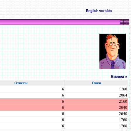
English version
Вперед »
Ответы
Очки
6
1760
6
2064
6
2160
6
2640
6
2640
6
1760
6
1760