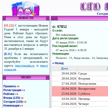
Сегодн
НОВОСТИ
[31.12]
С наступающим Новым
97852
ID:
Годом! 1 января - выходной
О себе:
день. Рейтинг будет сброшен.
Нет информации
Очки в этот день не будут
Дата регистрации:
засчитываться, также не будут
02 января 2018 г. 22:02:26
выставляться вопросы в завтра
Последний визит:
31 декабря и 1 января.
07 августа 2026 г. 6:38:29
Номинации:
[8.11]
Если вы испытываете
проблемы с авторизацией, то
Полиглот - 13, Лидер месяца - 14, Завтровед 
попробуйте использовать
« Назад
адреса
и
https://stoshka.ru
https://
Дата
.
стошка.рф
29.04.2026
Среда
МЕНЮ
28.04.2026
Вторник
27.04.2026
Понедельник
Правила
26.04.2026
Воскресенье
Регистрация
25.04.2026
Суббота
Рейтинг
Вчера (135)
24.04.2026
Пятница
Сегодня (118)
23.04.2026
Четверг
Номинации