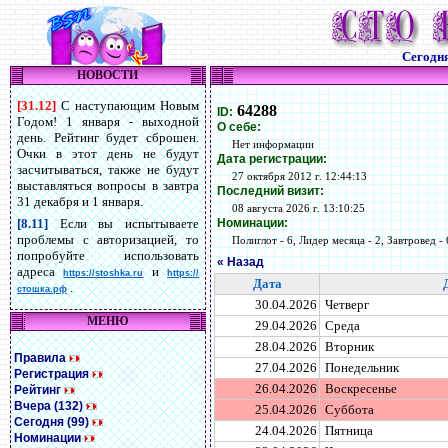
Сегодн
НОВОСТИ
[31.12]
С наступающим Новым
64288
ID:
Годом! 1 января - выходной
О себе:
день. Рейтинг будет сброшен.
Нет информации
Очки в этот день не будут
Дата регистрации:
засчитываться, также не будут
27 октября 2012 г. 12:44:13
выставляться вопросы в завтра
Последний визит:
31 декабря и 1 января.
08 августа 2026 г. 13:10:25
Номинации:
[8.11]
Если вы испытываете
проблемы с авторизацией, то
Полиглот - 6, Лидер месяца - 2, Завтровед - 
попробуйте использовать
« Назад
адреса
и
https://stoshka.ru
https://
Дата
.
стошка.рф
30.04.2026
Четверг
МЕНЮ
29.04.2026
Среда
28.04.2026
Вторник
Правила
27.04.2026
Понедельник
Регистрация
26.04.2026
Воскресенье
Рейтинг
Вчера (132)
25.04.2026
Суббота
Сегодня (99)
24.04.2026
Пятница
Номинации