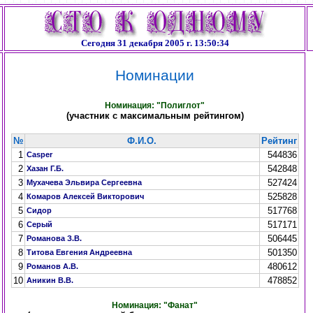
Сегодня 31 декабря 2005 г. 13:50:34
Номинации
Номинация: "Полиглот"
(участник с максимальным рейтингом)
№
Ф.И.О.
Рейтинг
1
544836
Casper
2
542848
Хазан Г.Б.
3
527424
Мухачева Эльвира Сергеевна
4
525828
Комаров Алексей Викторович
5
517768
Сидор
6
517171
Серый
7
506445
Романова З.В.
8
501350
Титова Евгения Андреевна
9
480612
Романов А.В.
10
478852
Аникин В.В.
Номинация: "Фанат"