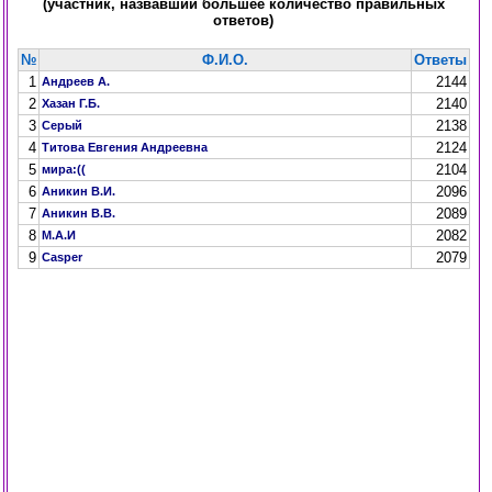
(участник, назвавший большее количество правильных
ответов)
№
Ф.И.О.
Ответы
1
2144
Андреев А.
2
2140
Хазан Г.Б.
3
2138
Серый
4
2124
Титова Евгения Андреевна
5
2104
мира:((
6
2096
Аникин В.И.
7
2089
Аникин В.В.
8
2082
М.А.И
9
2079
Casper