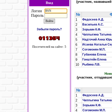
(участник, назвавши
Вход
Логин
№
Ф
Пароль
1
Федосеев А.Д.
2
Васильев А.С.
Забыли пароль?
3
Зорькин К.Ф.
4
Чаплыгина Татьяна
5
Надточий Анна Юр
6
Исаева Наталья Се
Посетителей на сайте: 5
7
Согомонян М.П.
8
Губанова Елена
9
Гонштейн Елена
10
Рыбина Л.В.
Номи
(участник, отгадавш
№
1
Федосеев А.Д.
2
Чаплыгина Татьяна
3
Зорькин К.Ф.
4
Согомонян М.П.