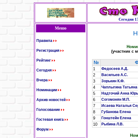
Сегодня 13
Меню
Н
Правила
Номин
Регистрация
(участник с
Рейтинг
№
Ф
1
Федосеев А.Д.
Сегодня
2
Васильев А.С.
Вчера
3
Зорькин К.Ф.
4
Чаплыгина Татьяна
Номинации
5
Надточий Анна Юр
6
Согомонян М.П.
Архив новостей
7
Исаева Наталья Се
Голосование
8
Губанова Елена
9
Гонштейн Елена
Гостевая книга
10
Рыбина Л.В.
Форум
Ном