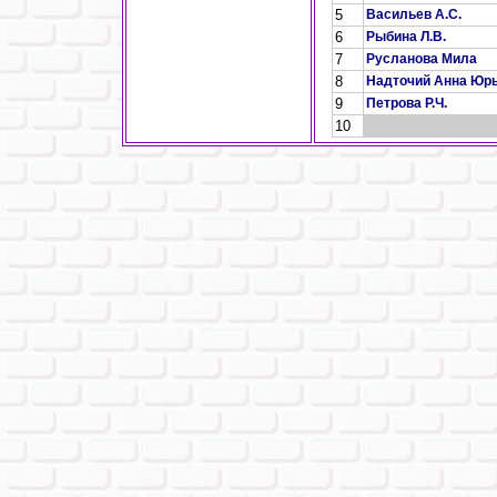
5
Васильев А.С.
6
Рыбина Л.В.
7
Русланова Мила
8
Надточий Анна Юр
9
Петрова Р.Ч.
10